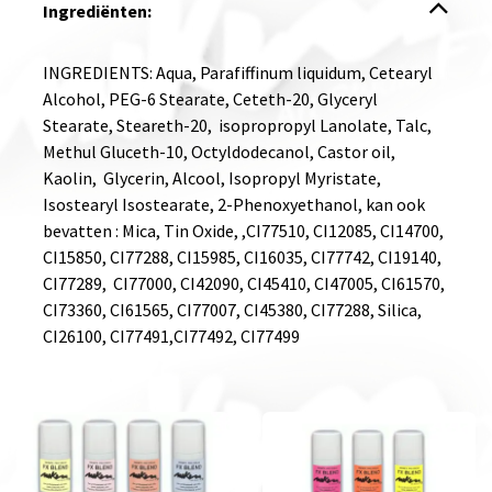
Ingrediënten:
INGREDIENTS: Aqua, Parafiffinum liquidum, Cetearyl
Alcohol, PEG-6 Stearate, Ceteth-20, Glyceryl
Stearate, Steareth-20, isopropropyl Lanolate, Talc,
Methul Gluceth-10, Octyldodecanol, Castor oil,
Kaolin, Glycerin, Alcool, Isopropyl Myristate,
Isostearyl Isostearate, 2-Phenoxyethanol, kan ook
bevatten : Mica, Tin Oxide, ,CI77510, CI12085, CI14700,
CI15850, CI77288, CI15985, CI16035, CI77742, CI19140,
CI77289, CI77000, CI42090, CI45410, CI47005, CI61570,
CI73360, CI61565, CI77007, CI45380, CI77288, Silica,
CI26100, CI77491,CI77492, CI77499