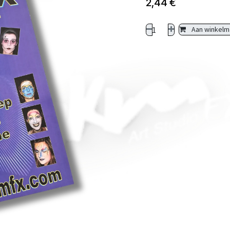
2,44
€
Aan winkelm