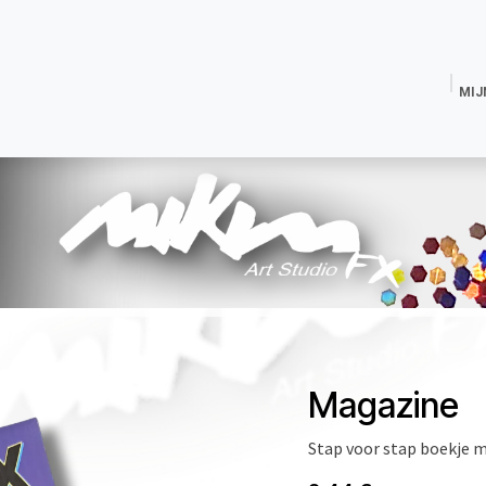
MIJ
Magic Dust Glitter
Magic Shine Poeder
Glitterlijm
Fixeren
Tijdeli
Magazine
Stap voor stap boekje 