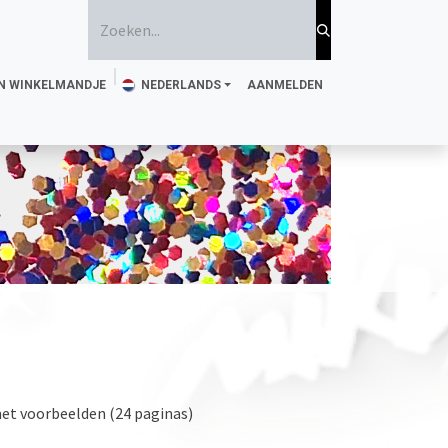
N WINKELMANDJE
NEDERLANDS
AANMELDEN
jke Tattoo Inkt
Spons en penseel
Stencils
Magazine
met voorbeelden (24 paginas)