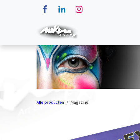
Overslaan naar inhoud
Home
MiKimFX Makeup
Alle producten
Magazine