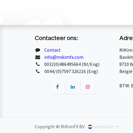
Contacteer ons:
Adre
Contact
MiKim
info@mikimfx.com
Bavikh
0032(0)486495664 (Nl/Eng)
8710 W
0044/(0)7597 326216 (Eng)
België
BTW: 
Copyright © MiKimFX BV
Nederlands