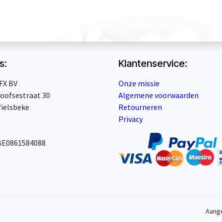
s:
Klantenservice:
FX BV
Onze missie
oofsestraat 30
Algemene voorwaarden
ielsbeke
Retourneren
Privacy
BE0861584088
Aang