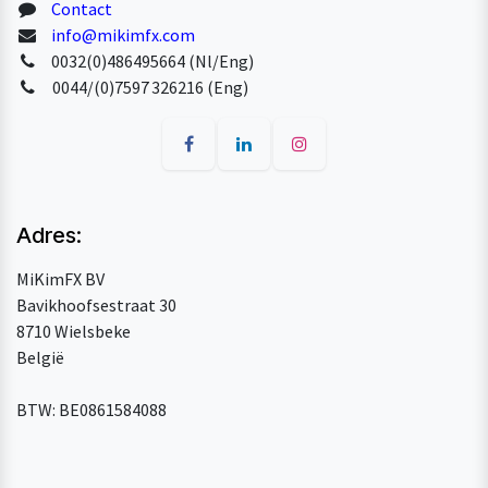
Contact
info@mikimfx.com
0032(0)486495664 (Nl/Eng)
0044/(0)7597 326216 (Eng)
Adres:
MiKimFX BV
Bavikhoofsestraat 30
8710 Wielsbeke
België
BTW: BE0861584088