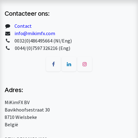
Contacteer ons:
Contact
info@mikimfx.com
0032(0)486495664 (Nl/Eng)
0044/(0)7597 326216 (Eng)
Adres:
MiKimFX BV
Bavikhoofsestraat 30
8710 Wielsbeke
België