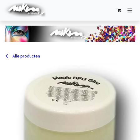
Overslaan naar inhoud
Alle producten