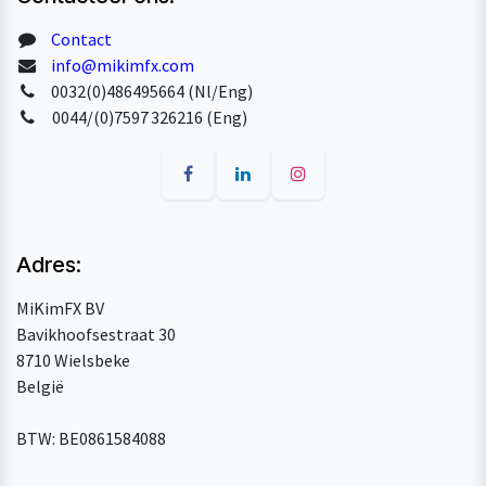
Contact
info@mikimfx.com
0032(0)486495664 (Nl/Eng)
0044/(0)7597 326216 (Eng)
Adres:
MiKimFX BV
Bavikhoofsestraat 30
8710 Wielsbeke
België
BTW: BE0861584088