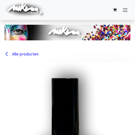
Overslaan naar inhoud
Alle producten