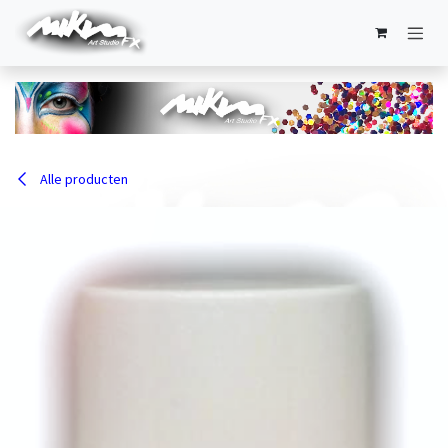
Overslaan naar inhoud
Alle producten