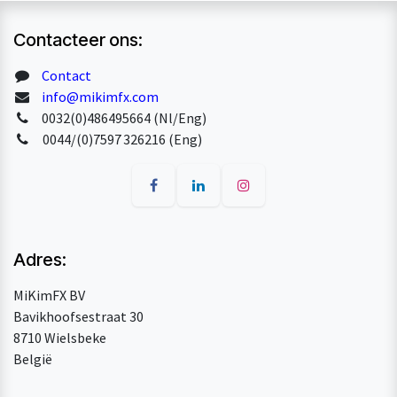
Contacteer ons:
Contact
info@mikimfx.com
0032(0)486495664 (Nl/Eng)
0044/(0)7597 326216 (Eng)
Adres:
MiKimFX BV
Bavikhoofsestraat 30
8710 Wielsbeke
België