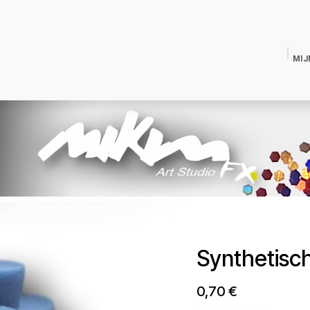
MIJ
Magic Dust Glitter
Magic Shine Poeder
Glitterlijm
Fixeren
Tijdeli
Synthetisc
0,70
€