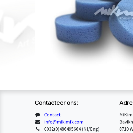
Contacteer ons:
Adre
Contact
MiKim
info@mikimfx.com
Bavikh
0032(0)486495664 (Nl/Eng)
8710 W