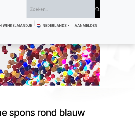
N WINKELMANDJE
NEDERLANDS
AANMELDEN
jke Tattoo Inkt
Spons en penseel
Stencils
Magazine
he spons rond blauw