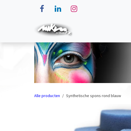
Overslaan naar inhoud
Home
MiKimFX Makeup
Alle producten
Synthetische spons rond blauw