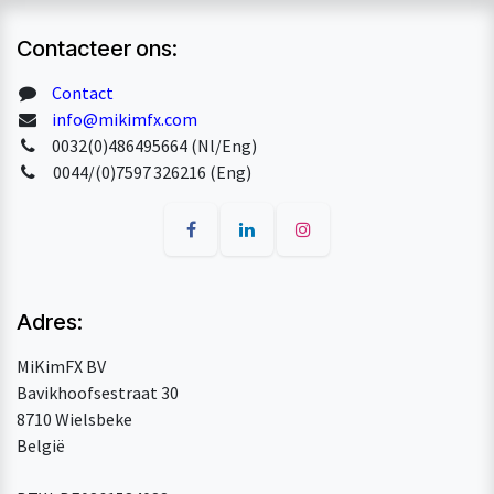
Contacteer ons:
Contact
info@mikimfx.com
0032(0)486495664 (Nl/Eng)
0044/(0)7597 326216 (Eng)
Adres:
MiKimFX BV
Bavikhoofsestraat 30
8710 Wielsbeke
België