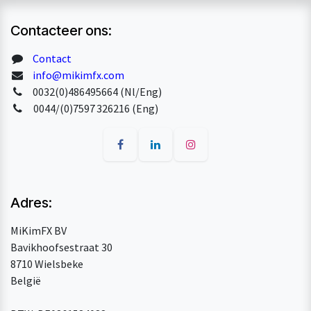
Contacteer ons:
Contact
info@mikimfx.com
0032(0)486495664 (Nl/Eng)
0044/(0)7597 326216 (Eng)
Adres:
MiKimFX BV
Bavikhoofsestraat 30
8710 Wielsbeke
België