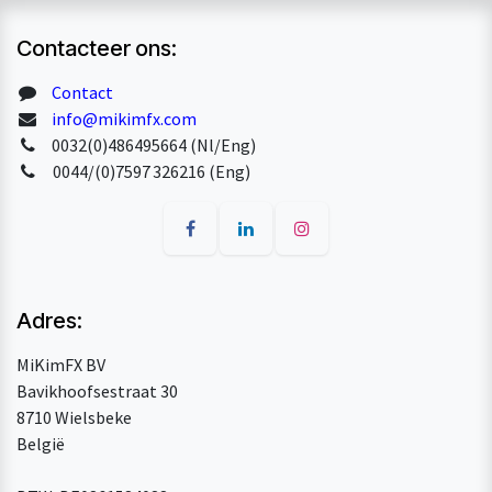
Contacteer ons:
Contact
info@mikimfx.com
0032(0)486495664 (Nl/Eng)
0044/(0)7597 326216 (Eng)
Adres:
MiKimFX BV
Bavikhoofsestraat 30
8710 Wielsbeke
België