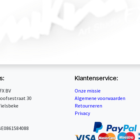
s:
Klantenservice:
FX BV
Onze missie
oofsestraat 30
Algemene voorwaarden
ielsbeke
Retourneren
Privacy
BE0861584088