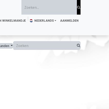
N WINKELMANDJE
NEDERLANDS
AANMELDEN
jke Tattoo Inkt
Spons en penseel
Stencils
Magazine
 landen