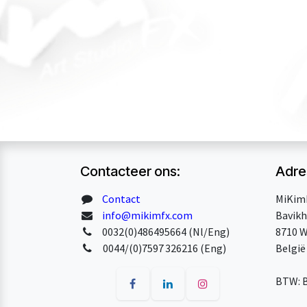
Contacteer ons:
Adre
Contact
MiKim
info@mikimfx.com
Bavikh
0032(0)486495664 (Nl/Eng)
8710 W
0044/(0)7597 326216 (Eng)
België
BTW: 