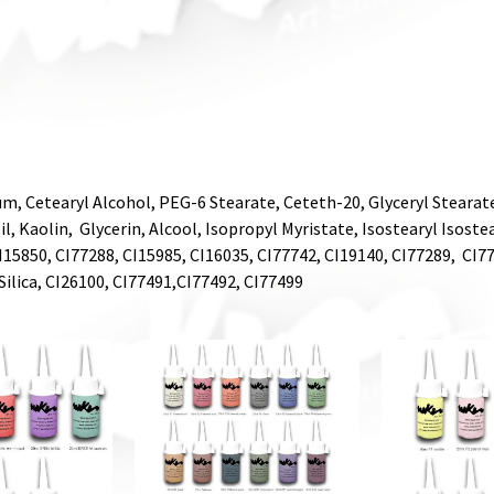
m, Cetearyl Alcohol, PEG-6 Stearate, Ceteth-20, Glyceryl Stearat
l, Kaolin, Glycerin, Alcool, Isopropyl Myristate, Isostearyl Isost
CI15850, CI77288, CI15985, CI16035, CI77742, CI19140, CI77289, CI7
Silica, CI26100, CI77491,CI77492, CI77499