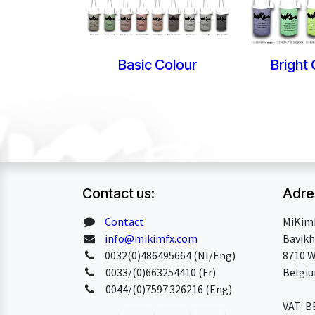
Basic Colour
Bright 
Contact us:
Adre
Contact
MiKim
info@mikimfx.com
Bavikh
0032(0)486495664 (Nl/Eng)
8710 W
0033/(0)663254410 (Fr)
Belgi
0044/(0)7597 326216 (Eng)
VAT: 