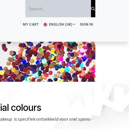
MY CART
ENGLISH (UK)
SIGN IN
ttoo Ink
Sponge and brush
Stencils
Magazine
ial colours
keup is specifiek ontwikkeld voor snel spons-