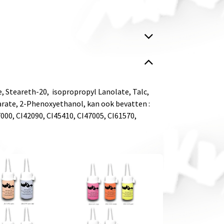
e, Steareth-20, isopropropyl Lanolate, Talc,
earate, 2-Phenoxyethanol, kan ook bevatten :
7000, CI42090, CI45410, CI47005, CI61570,