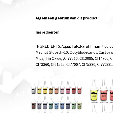
Algemeen gebruik van dit product:
Ingrediënten:
INGREDIENTS: Aqua, Talc,Parafiffinum liquidu
Methul Gluceth-10, Octyldodecanol, Castor oi
Mica, Tin Oxide, ,CI77510, CI12085, CI14700, 
CI73360, CI61565, CI77007, CI45380, CI77288, 