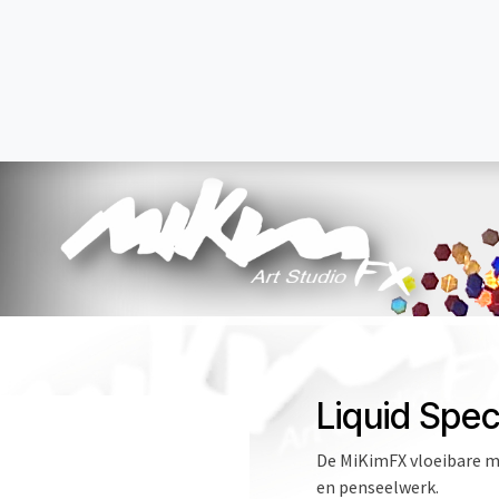
 Dust Glitter
Magic Shine Powder
Glitter Glue
Fixation
Temporary Ta
Liquid Spec
De MiKimFX vloeibare ma
en penseelwerk.