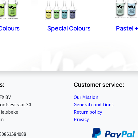
Colours
Special Colours
Pastel +
s:
Customer service:
FX BV
Our Mission
oofsestraat 30
General conditions
ielsbeke
Return policy
um
Privacy
BE0861584088