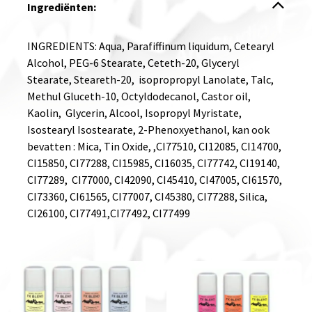
Ingrediënten:
INGREDIENTS: Aqua, Parafiffinum liquidum, Cetearyl
Alcohol, PEG-6 Stearate, Ceteth-20, Glyceryl
Stearate, Steareth-20, isopropropyl Lanolate, Talc,
Methul Gluceth-10, Octyldodecanol, Castor oil,
Kaolin, Glycerin, Alcool, Isopropyl Myristate,
Isostearyl Isostearate, 2-Phenoxyethanol, kan ook
bevatten : Mica, Tin Oxide, ,CI77510, CI12085, CI14700,
CI15850, CI77288, CI15985, CI16035, CI77742, CI19140,
CI77289, CI77000, CI42090, CI45410, CI47005, CI61570,
CI73360, CI61565, CI77007, CI45380, CI77288, Silica,
CI26100, CI77491,CI77492, CI77499