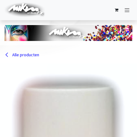
Overslaan naar inhoud
Alle producten