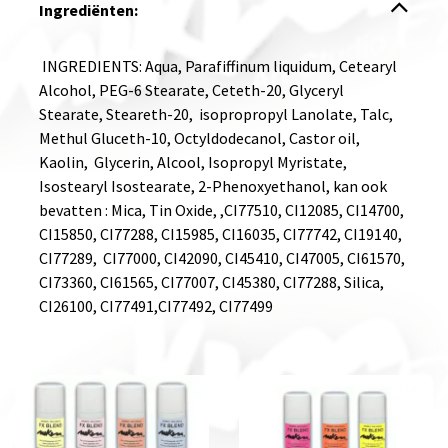
Ingrediënten:
INGREDIENTS: Aqua, Parafiffinum liquidum, Cetearyl
Alcohol, PEG-6 Stearate, Ceteth-20, Glyceryl
Stearate, Steareth-20, isopropropyl Lanolate, Talc,
Methul Gluceth-10, Octyldodecanol, Castor oil,
Kaolin, Glycerin, Alcool, Isopropyl Myristate,
Isostearyl Isostearate, 2-Phenoxyethanol, kan ook
bevatten : Mica, Tin Oxide, ,CI77510, CI12085, CI14700,
CI15850, CI77288, CI15985, CI16035, CI77742, CI19140,
CI77289, CI77000, CI42090, CI45410, CI47005, CI61570,
CI73360, CI61565, CI77007, CI45380, CI77288, Silica,
CI26100, CI77491,CI77492, CI77499