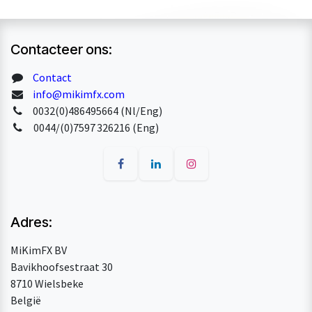
Contacteer ons:
Contact
info@mikimfx.com
0032(0)486495664 (Nl/Eng)
0044/(0)7597 326216 (Eng)
Adres:
MiKimFX BV
Bavikhoofsestraat 30
8710 Wielsbeke
België